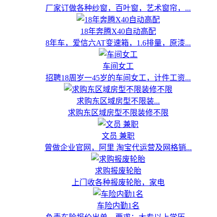
厂家订做各种纱窗，百叶窗，艺术窗帘，...
18年奔腾X40自动高配
8年车，爱信六AT变速箱，1.6排量，原漆...
车间女工
招聘18周岁一45岁的车间女工，计件工资...
求购东区域房型不限装...
求购东区域房型不限装修不限
文员 兼职
曾做企业官网，阿里 淘宝代运营及网格销...
求购报废轮胎
上门收各种报废轮胎，家电
车险内勤1名