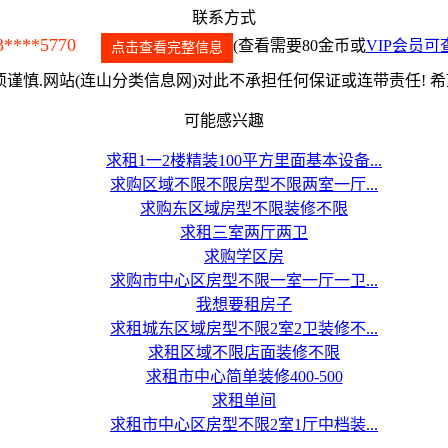
联系方式
3****5770
(查看需要80金币或
VIP会员可
点击查看完整信息
谨慎.网站(连山分类信息网)对此不承担任何保证或连带责任! 
可能感兴趣
求租1一2楼精装100平方里面基本设备...
求购区域不限不限房型不限两室一厅...
求购东区域房型不限装修不限
求租三室两厅两卫
求购学区房
求购市中心区房型不限一室一厅一卫...
我想要租房子
求租城东区域房型不限2室2卫装修不...
求租区域不限店面装修不限
求租市中心简单装修400-500
求租单间
求租市中心区房型不限2室1厅中档装...