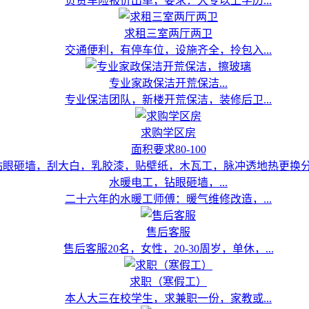
负责车险报价出单，要求：大专以上学历...
求租三室两厅两卫
交通便利，有停车位，设施齐全，拎包入...
专业家政保洁开荒保洁...
专业保洁团队，新楼开荒保洁，装修后卫...
求购学区房
面积要求80-100
水暖电工，钻眼砸墙，...
二十六年的水暖工师傅：暖气维修改造，...
售后客服
售后客服20名，女性，20-30周岁，单休，...
求职（寒假工）
本人大三在校学生，求兼职一份，家教或...