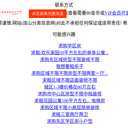
联系方式
1****5577
(查看需要80金币或
VIP会员可
点击查看完整信息
谨慎.网站(连山分类信息网)对此不承担任何保证或连带责任! 
可能感兴趣
求购学区房
求租:欢乐家园50平方左右的单身公寓...
求购东区域房型不限装修不限
我想要租房子
求购区域不限不限房型不限两室一厅...
求租区域不限店面装修不限
城区1-3楼价格在80万左右
求购市中心区房型不限中档装修
求租花园公寓100平方左右，电梯房
求购区域不限小高层简单装修
求租三室两厅两卫
求购东区学区房小户型