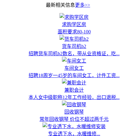
最新相关信息
更多>>
求购学区房
面积要求80-100
货车司机b2
招聘货车司机b2数名，带从业资格证，吃...
车间女工
招聘18周岁一45岁的车间女工，计件工资...
兼职会计
本人女中级职称12年工作经验，出口退税...
回收钢琴
常年回收钢琴 价位不超过两千元
专业透下水，水暖维修...