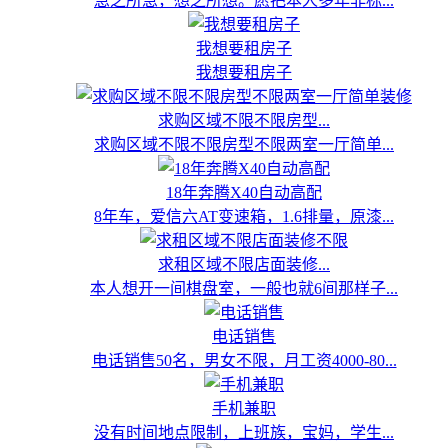
急之所急，想之所想。愿把本人多年非标...
我想要租房子
我想要租房子
求购区域不限不限房型...
求购区域不限不限房型不限两室一厅简单...
18年奔腾X40自动高配
8年车，爱信六AT变速箱，1.6排量，原漆...
求租区域不限店面装修...
本人想开一间棋盘室，一般也就6间那样子...
电话销售
电话销售50名，男女不限，月工资4000-80...
手机兼职
没有时间地点限制，上班族，宝妈，学生...