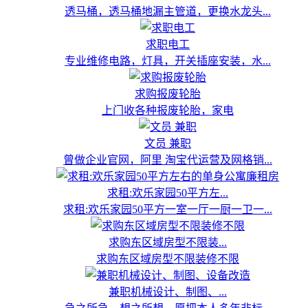
透马桶，透马桶地漏主管道，更换水龙头...
求职电工
专业维修电路，灯具，开关插座安装，水...
求购报废轮胎
上门收各种报废轮胎，家电
文员 兼职
曾做企业官网，阿里 淘宝代运营及网格销...
求租:欢乐家园50平方左...
求租:欢乐家园50平方一室一厅一厨一卫一...
求购东区域房型不限装...
求购东区域房型不限装修不限
兼职机械设计、制图、...