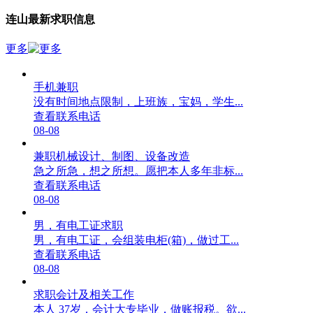
连山最新求职信息
更多
手机兼职
没有时间地点限制，上班族，宝妈，学生...
查看联系电话
08-08
兼职机械设计、制图、设备改造
急之所急，想之所想。愿把本人多年非标...
查看联系电话
08-08
男，有电工证求职
男，有电工证，会组装电柜(箱)，做过工...
查看联系电话
08-08
求职会计及相关工作
本人 37岁，会计大专毕业，做账报税。欲...