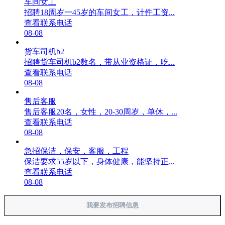
车间女工
招聘18周岁一45岁的车间女工，计件工资...
查看联系电话
08-08
货车司机b2
招聘货车司机b2数名，带从业资格证，吃...
查看联系电话
08-08
售后客服
售后客服20名，女性，20-30周岁，单休，...
查看联系电话
08-08
急招保洁，保安，客服，工程
保洁要求55岁以下，身体健康，能坚持正...
查看联系电话
08-08
我要发布招聘信息