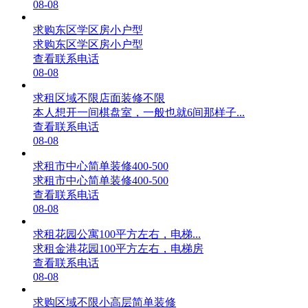
08-08
求购东区学区房小户型
求购东区学区房小户型
查看联系电话
08-08
求租区域不限店面装修不限
本人想开一间棋盘室，一般也就6间那样子...
查看联系电话
08-08
求租市中心简单装修400-500
求租市中心简单装修400-500
查看联系电话
08-08
求租花园公寓100平方左右，电梯...
求租金港花园100平方左右，电梯房
查看联系电话
08-08
求购区域不限小高层简单装修