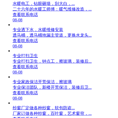
水暖电工，钻眼砸墙，刮大白，...
二十六年的水暖工师傅：暖气维修改造，...
查看联系电话
08-08
专业透下水，水暖维修安装
透马桶，透马桶地漏主管道，更换水龙头...
查看联系电话
08-08
专业打扫卫生
专业打扫卫生，钟点工，擦玻璃，装修后...
查看联系电话
08-08
专业家政保洁开荒保洁，擦玻璃
专业保洁团队，新楼开荒保洁，装修后卫...
查看联系电话
08-08
纱窗厂定做各种纱窗，软包防盗...
厂家订做各种纱窗，百叶窗，艺术窗帘，...