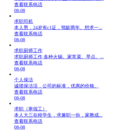
查看联系电话
08-08
求职司机
本人男，24岁有c1证，驾龄两年。想求一...
查看联系电话
08-08
求职厨师工作
求职厨师工作 各种火锅。家常菜。早点。...
查看联系电话
08-08
个人保洁
诚揽保洁活，公司的标准，优惠的价格。
查看联系电话
08-08
求职（寒假工）
本人大三在校学生，求兼职一份，家教或...
查看联系电话
08-08