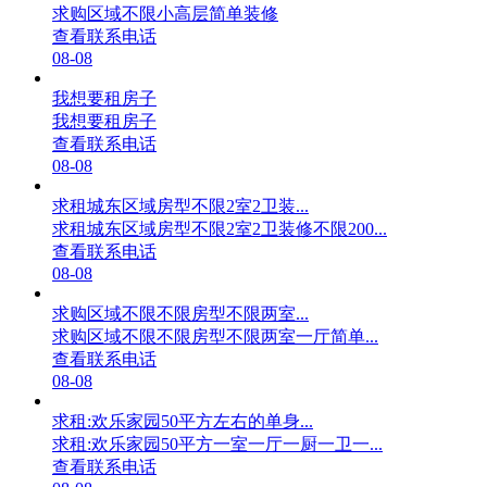
求购区域不限小高层简单装修
查看联系电话
08-08
我想要租房子
我想要租房子
查看联系电话
08-08
求租城东区域房型不限2室2卫装...
求租城东区域房型不限2室2卫装修不限200...
查看联系电话
08-08
求购区域不限不限房型不限两室...
求购区域不限不限房型不限两室一厅简单...
查看联系电话
08-08
求租:欢乐家园50平方左右的单身...
求租:欢乐家园50平方一室一厅一厨一卫一...
查看联系电话