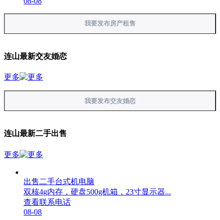
08-08
我要发布房产租售
连山最新交友婚恋
更多
我要发布交友婚恋
连山最新二手出售
更多
出售二手台式机电脑
双核4g内存，硬盘500g机箱，23寸显示器...
查看联系电话
08-08