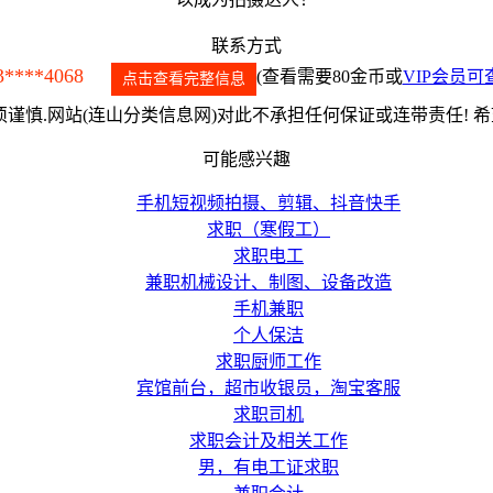
联系方式
3****4068
(查看需要80金币或
VIP会员可
点击查看完整信息
谨慎.网站(连山分类信息网)对此不承担任何保证或连带责任! 
可能感兴趣
手机短视频拍摄、剪辑、抖音快手
求职（寒假工）
求职电工
兼职机械设计、制图、设备改造
手机兼职
个人保洁
求职厨师工作
宾馆前台，超市收银员，淘宝客服
求职司机
求职会计及相关工作
男，有电工证求职