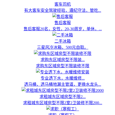
客车司机
有大客车安全驾驶经验，遵纪守法，管吃...
售后客服
售后客服20名，女性，20-30周岁，单休，...
二手冰箱
三星风冷冰箱，500元自取。
求购东区域房型不限装...
求购东区域房型不限装修不限
专业透下水，水暖维修...
透马桶，透马桶地漏主管道，更换水龙头...
求租城东区域房型不限2...
求租城东区域房型不限2室2卫装修不限200...