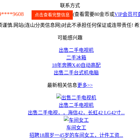
联系方式
9****9608
(查看需要80金币或
VIP会员可
点击查看完整信息
谨慎.网站(连山分类信息网)对此不承担任何保证或连带责任! 
可能感兴趣
出售二手电视机
二手冰箱
18年奔腾X40自动高配
出售二手台式机电脑
最新相关信息
更多>>
出售二手电视机
出售二手电视，，海信42，长虹42 LG42寸...
车间女工
招聘18周岁一45岁的车间女工，计件工资...